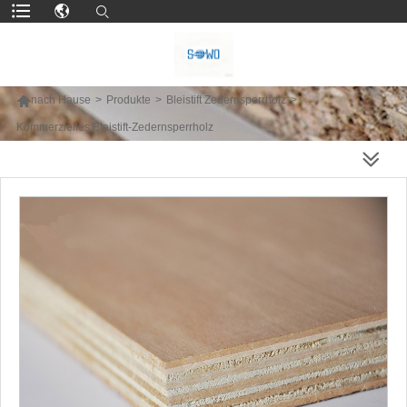

nach Hause
>
Produkte
>
Bleistift Zedernsperrholz
>
Kommerzielles Bleistift-Zedernsperrholz
MEHR PRODUKTE