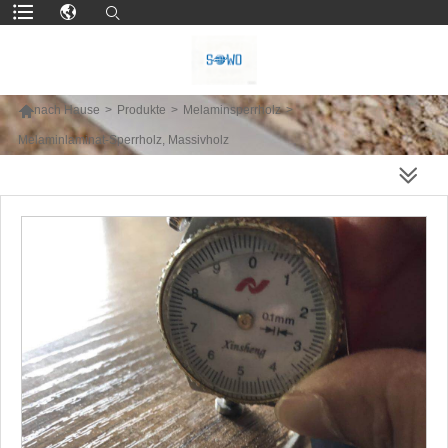

nach Hause
>
Produkte
>
Melaminsperrholz
>
Melaminlaminat-Sperrholz, Massivholz
MEHR PRODUKTE