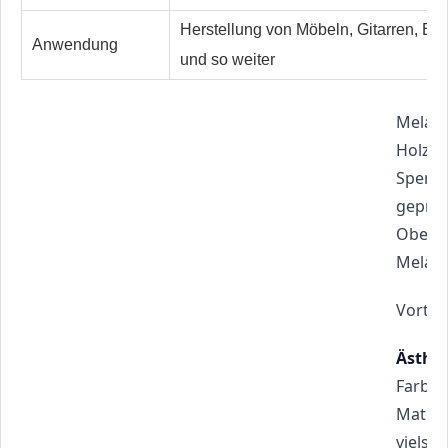
Herstellung von Möbeln, Gitarren, Ba
Anwendung
und so weiter
Melami
Holzpr
Sperrh
gepres
Oberfl
Melami
Vortei
Ästhet
Farben
Materia
vielse