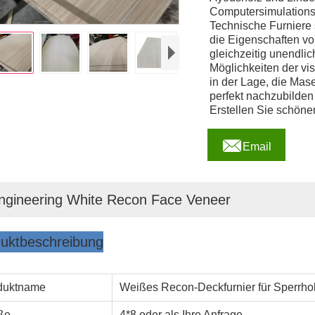
Computersimulations
Technische Furniere 
die Eigenschaften vo
gleichzeitig unendlic
Möglichkeiten der vi
in der Lage, die Mase
perfekt nachzubilden
Erstellen Sie schöne

Email
ngineering White Recon Face Veneer
uktbeschreibung
duktname
Weißes Recon-Deckfurnier für Sperrho
ße
4*8 oder als Ihre Anfrage