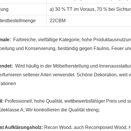
lung
a) 30 % TT im Voraus, 70 % bei Sichtun
destbestellmenge
22CBM
male:
Farbreiche, vielfältige Kategorie; hohe Produktausnutzun
beitung und Konservierung, beständig gegen Fäulnis, Feuer u
endet:
Wird häufig in der Möbelherstellung und Innenausstattun
rfurnieren seltener Arten verwendet. Schöne Dekoration, weit 
ationen
l:
Professionell, hohe Qualität, wettbewerbsfähiger Preis und s
üteklasse A; Wir kontrollieren die Qualität streng;
st Aufklärungsholz:
Recon Wood, auch Recomposed Wood, Holzw