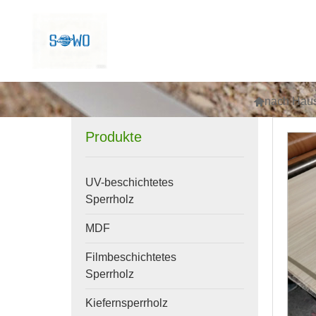

nach Hau
Produkte
UV-beschichtetes
Sperrholz
MDF
Filmbeschichtetes
Sperrholz
Kiefernsperrholz