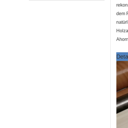
rekon
dem F
natür
Holza
Ahorn
Detai