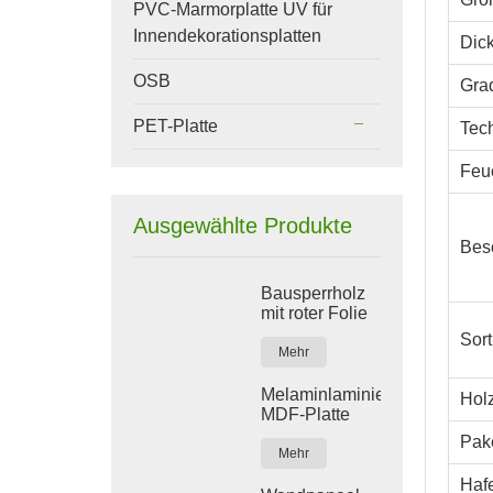
PVC-Marmorplatte UV für
Innendekorationsplatten
Dic
OSB
Gra
PET-Platte
Tec
Feuc
Ausgewählte Produkte
Bes
Bausperrholz
mit roter Folie
Sor
Mehr
Melaminlaminierte
Holz
MDF-Platte
Pak
Mehr
Haf