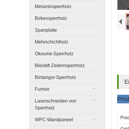
Melaminsperrholz
Birkensperrholz
Spanplatte
Mehrschichtholz
Okoume-Sperrholz
Bleistift Zedernsperrholz
Bintangor-Sperrholz
E
Furnier
Prod
Laserschneiden von
Sperrholz
Pro
WPC-Wandpaneel
Grö