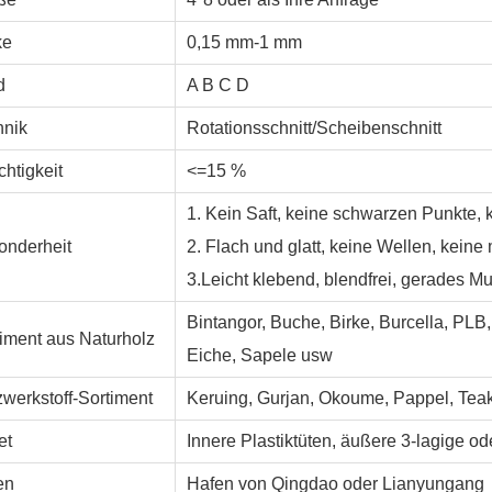
ke
0,15 mm-1 mm
d
A B C D
hnik
Rotationsschnitt/Scheibenschnitt
htigkeit
<=15 %
1. Kein Saft, keine schwarzen Punkte, k
onderheit
2. Flach und glatt, keine Wellen, keine
3.Leicht klebend, blendfrei, gerades M
Bintangor, Buche, Birke, Burcella, PLB
timent aus Naturholz
Eiche, Sapele usw
werkstoff-Sortiment
Keruing, Gurjan, Okoume, Pappel, Tea
et
Innere Plastiktüten, äußere 3-lagige o
en
Hafen von Qingdao oder Lianyungang