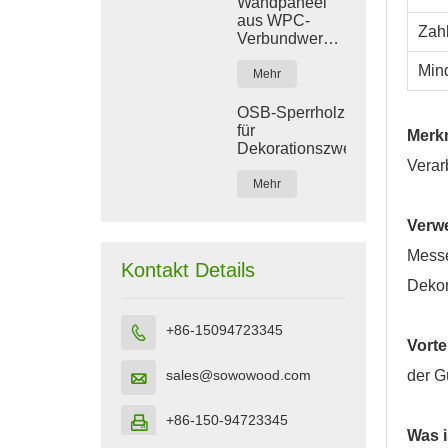
Wandpaneel
aus WPC-
Zah
Verbundwerkstoff
für den
Min
Innenbereich
Mehr
OSB-Sperrholz
für
Merk
Dekorationszwecke
Verar
Mehr
Verw
Messe
Kontakt Details
Dekor
+86-15094723345

Vortei
sales@sowowood.com
der G

+86-150-94723345

Was i