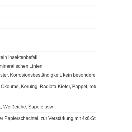
ein Insektenbefall
 mineralischen Linien
uster, Korrosionsbeständigkeit, kein besonderer Geruch
, Okoume, Keruing, Radiata-Kiefer, Pappel, rotes Hartholz, Ahor
k, Weißeiche, Sapele usw
der Papierschachtel, zur Verstärkung mit 4x6-Stahlbändern umwi