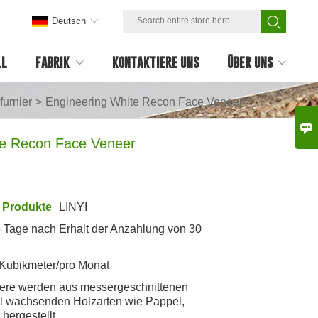
Deutsch
LL
FABRIK
KONTAKTIERE UNS
ÜBER UNS
urnier
>
Engineering White Recon Face Veneer

te Recon Face Veneer
 Produkte
LINYI
5 Tage nach Erhalt der Anzahlung von 30
Kubikmeter/pro Monat
iere werden aus messergeschnittenen
ll wachsenden Holzarten wie Pappel,
hergestellt