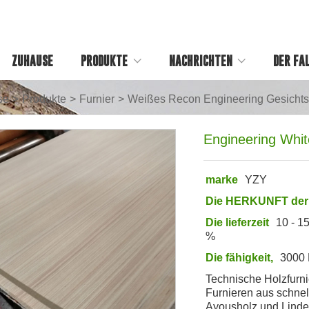
ZUHAUSE
PRODUKTE
NACHRICHTEN
DER FA
se
>
Produkte
>
Furnier
>
Weißes Recon Engineering Gesichtsf
Engineering Whi
marke
YZY
Die HERKUNFT der
Die lieferzeit
10 - 1
%
Die fähigkeit,
3000 
Technische Holzfurn
Furnieren aus schne
Ayousholz und Linde 