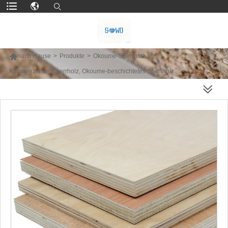

nach Hause
>
Produkte
>
Okoume-Sperrholz
>
Kommerzielles Sperrholz, Okoume-beschichtetes Sperrholz
MEHR PRODUKTE